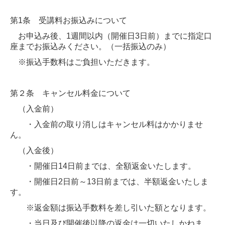
スマイルシップ共育
第1条 受講料お振込みについて
プログラム・セミナー申込
お申込み後、1週間以内（開催日3日前）までに指定口
座までお振込みください。（一括振込のみ）
受講規約
※振込手数料はご負担いただきます。
プライバシーポリシー
ニュース一覧
第２
条 キャンセル料金について
（入金前）
スタッフ紹介
・入金前の取り消しはキャンセル料はかかりませ
活動ブログ
ん。
（入金後）
お問い合わせ
・開催日14日前までは、全額返金いたします。
・開催日2日前～13日前までは、半額返金いたしま
す。
※返金額は振込手数料を差し引いた額となります。
・当日及び開催後以降の返金は一切いたしかねま