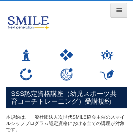
法人案内
代表挨拶
協会名"SMILE"の想い
ミッション・会社概要
事業内容
スマイルシップスポーツ
SSS認定資格講座（幼児スポーツ共
渋谷”すぽっと”
育コーチトレーニング）受講規約
ASOBU
本規約は、一般社団法人次世代SMILE協会主催のスマイ
ルシッププログラム認定資格における全ての講座が対象
ジャパンペアレンツアカデミー
です。